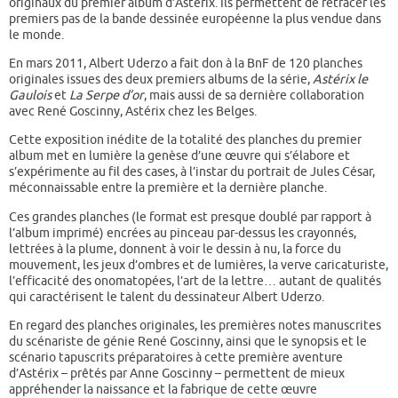
originaux du premier album d’Astérix. Ils permettent de retracer les
premiers pas de la bande dessinée européenne la plus vendue dans
le monde.
En mars 2011, Albert Uderzo a fait don à la BnF de 120 planches
originales issues des deux premiers albums de la série,
Astérix le
Gaulois
et
La Serpe d’or
, mais aussi de sa dernière collaboration
avec René Goscinny, Astérix chez les Belges.
Cette exposition inédite de la totalité des planches du premier
album met en lumière la genèse d’une œuvre qui s’élabore et
s’expérimente au fil des cases, à l’instar du portrait de Jules César,
méconnaissable entre la première et la dernière planche.
Ces grandes planches (le format est presque doublé par rapport à
l’album imprimé) encrées au pinceau par-dessus les crayonnés,
lettrées à la plume, donnent à voir le dessin à nu, la force du
mouvement, les jeux d’ombres et de lumières, la verve caricaturiste,
l’efficacité des onomatopées, l’art de la lettre… autant de qualités
qui caractérisent le talent du dessinateur Albert Uderzo.
En regard des planches originales, les premières notes manuscrites
du scénariste de génie René Goscinny, ainsi que le synopsis et le
scénario tapuscrits préparatoires à cette première aventure
d’Astérix – prêtés par Anne Goscinny – permettent de mieux
appréhender la naissance et la fabrique de cette œuvre