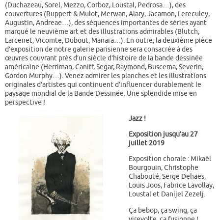
(Duchazeau, Sorel, Mezzo, Corboz, Loustal, Pedrosa…), des
couvertures (Ruppert & Mulot, Merwan, Alary, Jacamon, Lereculey,
Augustin, Andreae…), des séquences importantes de séries ayant
marqué le neuvième art et des illustrations admirables (Blutch,
Larcenet, Vicomte, Dubout, Manara…). En outre, la deuxième pièce
d’exposition de notre galerie parisienne sera consacrée à des
œuvres couvrant près d’un siècle d’histoire de la bande dessinée
américaine (Herriman, Caniff, Segar, Raymond, Buscema, Severin,
Gordon Murphy…). Venez admirer les planches et les illustrations
originales d’artistes qui continuent d’influencer durablement le
paysage mondial de la Bande Dessinée. Une splendide mise en
perspective !
Jazz !
Exposition jusqu’au 27
juillet 2019
Exposition chorale : Mikaël
Bourgouin, Christophe
Chabouté, Serge Dehaes,
Louis Joos, Fabrice Lavollay,
Loustal et Danijel Zezelj.
Ça bebop, ça swing, ça
virevolte, ça fusionne !