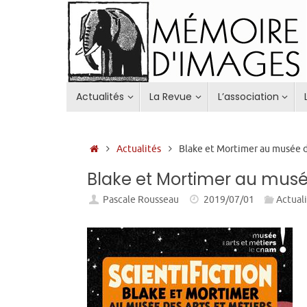
Passer
au
contenu
Passer
Actualités
La Revue
L’association
au
contenu
Accueil
Actualités
Blake et Mortimer au musée d
Blake et Mortimer au musée
Pascale Rousseau
2019/07/01
Actual