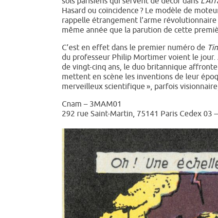
sols parisiens qui servent de décor dans
L’Aff
Hasard ou coïncidence ? Le modèle de moteur
rappelle étrangement l’arme révolutionnair
même année que la parution de cette premiè
C’est en effet dans le premier numéro de
Tin
du professeur Philip Mortimer voient le jour.
de vingt-cinq ans, le duo britannique affronte 
mettent en scène les inventions de leur époq
merveilleux scientifique », parfois visionnair
Cnam – 3MAM01
292 rue Saint-Martin, 75141 Paris Cedex 03 