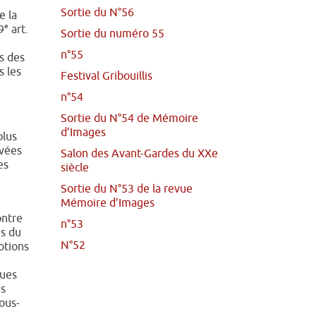
Sortie du N°56
e la
e
9
art.
Sortie du numéro 55
n°55
s des
s les
Festival Gribouillis
n°54
Sortie du N°54 de Mémoire
d’Images
plus
rvées
Salon des Avant-Gardes du XXe
es
siècle
Sortie du N°53 de la revue
Mémoire d’Images
ontre
n°53
ns du
N°52
otions
ques
es
ous-