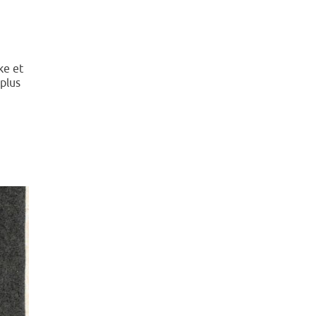
ke et
 plus