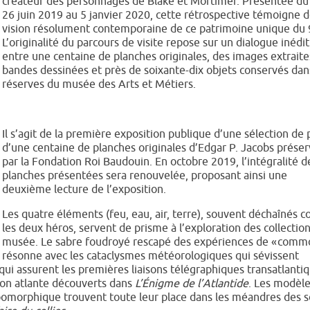
créateur des personnages de Blake et Mortimer. Présentée du
26 juin 2019 au 5 janvier 2020, cette rétrospective témoigne d
vision résolument contemporaine de ce patrimoine unique du 
L’originalité du parcours de visite repose sur un dialogue inédit
entre une centaine de planches originales, des images extraite
bandes dessinées et près de soixante-dix objets conservés dan
réserves du musée des Arts et Métiers.
Il s’agit de la première exposition publique d’une sélection de 
d’une centaine de planches originales d’Edgar P. Jacobs prése
par la Fondation Roi Baudouin. En octobre 2019, l’intégralité d
planches présentées sera renouvelée, proposant ainsi une
deuxième lecture de l’exposition.
Les quatre éléments (feu, eau, air, terre), souvent déchaînés c
les deux héros, servent de prisme à l’exploration des collectio
musée. Le sabre foudroyé rescapé des expériences de « comm
 résonne avec les cataclysmes météorologiques qui sévissent
 qui assurent les premières liaisons télégraphiques transatlanti
ation atlante découverts dans
L’Énigme de l’Atlantide
. Les modèl
opomorphique trouvent toute leur place dans les méandres des s