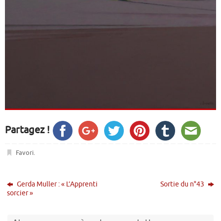
Partagez !
Favori
.
Gerda Muller : « L’Apprenti
Sortie du n°43
sorcier »