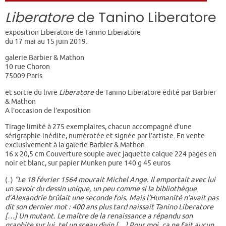
Liberatore
de Tanino Liberatore
exposition Liberatore de Tanino Liberatore
du 17 mai au 15 juin 2019.
galerie Barbier & Mathon
10 rue Choron
75009 Paris
et sortie du livre
Liberatore
de Tanino Liberatore édité par Barbier
& Mathon
A l’occasion de l’exposition
Tirage limité à 275 exemplaires, chacun accompagné d’une
sérigraphie inédite, numérotée et signée par l’artiste. En vente
exclusivement à la galerie Barbier & Mathon.
16 x 20,5 cm Couverture souple avec jaquette calque 224 pages en
noir et blanc, sur papier Munken pure 140 g 45 euros
(..)
“Le 18 février 1564 mourait Michel Ange. Il emportait avec lui
un savoir du dessin unique, un peu comme si la bibliothèque
d’Alexandrie brûlait une seconde fois. Mais l’Humanité n’avait pas
dit son dernier mot : 400 ans plus tard naissait Tanino Liberatore
[…] Un mutant. Le maître de la renaissance a répandu son
graphite sur lui, tel un sceau divin […] Pour moi, ça ne fait aucun