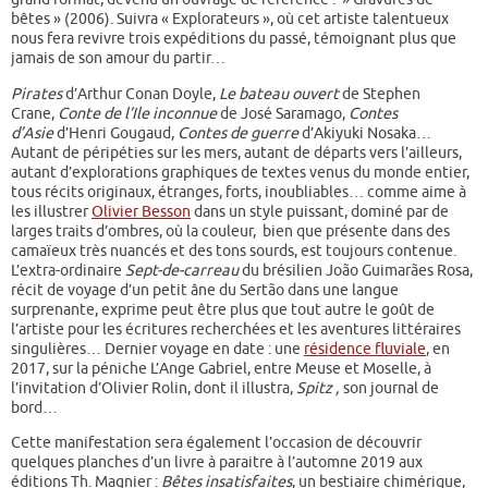
bêtes » (2006). Suivra « Explorateurs », où cet artiste talentueux
nous fera revivre trois expéditions du passé, témoignant plus que
jamais de son amour du partir…
Pirates
d’Arthur Conan Doyle,
Le bateau ouvert
de Stephen
Crane,
Conte de l’Ile inconnue
de José Saramago,
Contes
d’Asie
d’Henri Gougaud,
Contes de
guerre
d’Akiyuki Nosaka…
Autant de péripéties sur les mers, autant de départs vers l’ailleurs,
autant d’explorations graphiques de textes venus du monde entier,
tous récits originaux, étranges, forts, inoubliables… comme aime à
les illustrer
Olivier Besson
dans un style puissant, dominé par de
larges traits d’ombres, où la couleur, bien que présente dans des
camaïeux très nuancés et des tons sourds, est toujours contenue.
L’extra-ordinaire
Sept-de-carreau
du brésilien João Guimarães Rosa,
récit de voyage d’un petit âne du Sertão dans une langue
surprenante, exprime peut être plus que tout autre le goût de
l’artiste pour les écritures recherchées et les aventures littéraires
singulières… Dernier voyage en date : une
résidence fluviale
, en
2017, sur la péniche L’Ange Gabriel, entre Meuse et Moselle, à
l’invitation d’Olivier Rolin, dont il illustra,
Spitz ,
son
journal de
bord…
Cette manifestation sera également l’occasion de découvrir
quelques planches d’un livre à paraitre à l’automne 2019 aux
éditions Th. Magnier :
Bêtes insatisfaites
, un bestiaire chimérique,