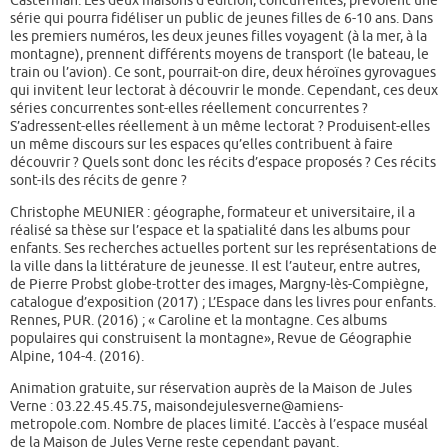
série qui pourra fidéliser un public de jeunes filles de 6-10 ans. Dans
les premiers numéros, les deux jeunes filles voyagent (à la mer, à la
montagne), prennent différents moyens de transport (le bateau, le
train ou l’avion). Ce sont, pourrait-on dire, deux héroïnes gyrovagues
qui invitent leur lectorat à découvrir le monde. Cependant, ces deux
séries concurrentes sont-elles réellement concurrentes ?
S’adressent-elles réellement à un même lectorat ? Produisent-elles
un même discours sur les espaces qu’elles contribuent à faire
découvrir ? Quels sont donc les récits d’espace proposés ? Ces récits
sont-ils des récits de genre ?
Christophe MEUNIER : géographe, formateur et universitaire, il a
réalisé sa thèse sur l’espace et la spatialité dans les albums pour
enfants. Ses recherches actuelles portent sur les représentations de
la ville dans la littérature de jeunesse. Il est l’auteur, entre autres,
de Pierre Probst globe-trotter des images, Margny-lès-Compiègne,
catalogue d’exposition (2017) ; L’Espace dans les livres pour enfants.
Rennes, PUR. (2016) ; « Caroline et la montagne. Ces albums
populaires qui construisent la montagne», Revue de Géographie
Alpine, 104-4. (2016).
Animation gratuite, sur réservation auprès de la Maison de Jules
Verne : 03.22.45.45.75, maisondejulesverne@amiens-
metropole.com. Nombre de places limité. L’accès à l’espace muséal
de la Maison de Jules Verne reste cependant payant.