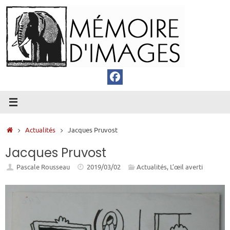
Passer
au
contenu
Accueil
Actualités
Jacques Pruvost
Jacques Pruvost
Pascale Rousseau
2019/03/02
Actualités
,
L’œil averti