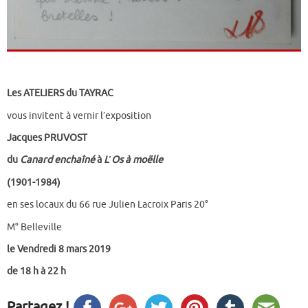
Les ATELIERS du TAYRAC
vous invitent à vernir l′exposition
Jacques PRUVOST
du
Canard enchaîné
à
L′Os à moëlle
(1901-1984)
en ses locaux du
66 rue Julien Lacroix Paris 20°
M° Belleville
le Vendredi 8 mars 2019
de 18 h à 22 h
Partagez !