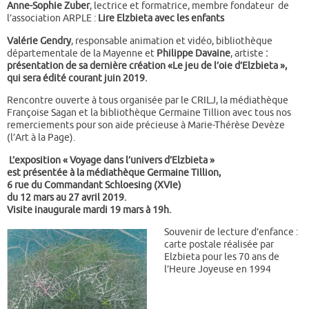
Anne-Sophie Zuber
, lectrice et formatrice, membre fondateur de
l’association ARPLE :
Lire Elzbieta avec les enfants
Valérie Gendry
, responsable animation et vidéo, bibliothèque
départementale de la Mayenne et
Philippe Davaine
, artiste
:
présentation de sa dernière création «Le jeu de l’oie d’Elzbieta »,
qui sera édité courant juin 2019.
Rencontre ouverte à tous organisée par le CRILJ, la médiathèque
Françoise Sagan et la bibliothèque Germaine Tillion avec tous nos
remerciements pour son aide précieuse à Marie-Thérèse Devèze
(l’Art à la Page).
L’exposition « Voyage dans l’univers d’Elzbieta »
est présentée à la médiathèque Germaine Tillion,
6 rue du Commandant Schloesing (XVIe)
du 12 mars au 27 avril 2019.
Visite inaugurale mardi 19 mars à 19h.
Souvenir de lecture d’enfance :
carte postale réalisée par
Elzbieta pour les 70 ans de
l’Heure Joyeuse en 1994