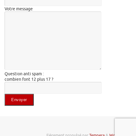
Votre message
Question anti spam :
combien font 12 plus 17 ?
Veuillez laisser ce champ vide.
Fièrement propulsé par
Tempera
&
WordPress.