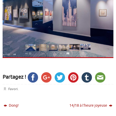
Partagez !
Favori
.
Dong!
14/18 à l’heure joyeuse