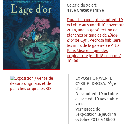
Galerie du 9e art
4 rue Crétet Paris 9e
Durant un mois, du vendredi 19
octobre au samedi 10 novembre
2018, une large sélection de
planches originales de
L’Âge
d’or
de Cyril Pedrosa habillera
les murs de la galerie 9e Art à
Paris.
Mise en ligne des
originaux le jeudi 18 octobre à
18h00.
EXPOSITION/VENTE
CYRIL PEDROSA, L’Âge
d’or
Du vendredi 19 octobre
au samedi 10 novembre
2018
Vernissage de
l’exposition le jeudi 18
octobre 2018 à 18h00