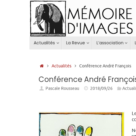
Passer
au
contenu
Passer
Actualités
La Revue
L’association
au
contenu
Accueil
Actualités
Conférence André François
Conférence André Françoi
Pascale Rousseau
2018/09/26
Actual
L
co
N