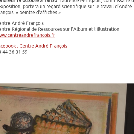
endredi 19 octobre à 18h30
. Laurence Perrigault, commissaire 
exposition, portera un regard scientifique sur le travail d’André
ançois, « peintre d’affiches ».
entre André François
ntre Régional de Ressources sur l’Album et l’Illustration
ww.centreandrefrancois.fr
acebook : Centre André François
3 44 36 31 59