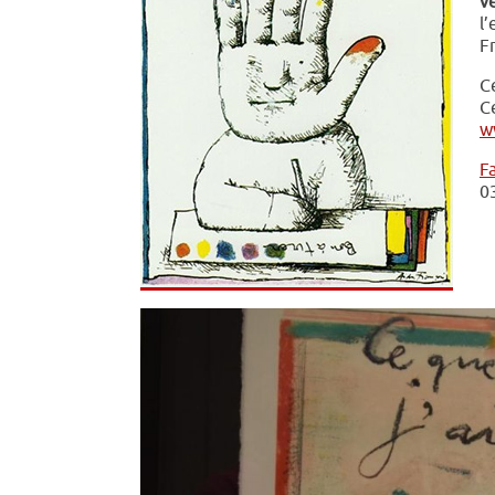
v
l’
Fr
C
Ce
w
F
0