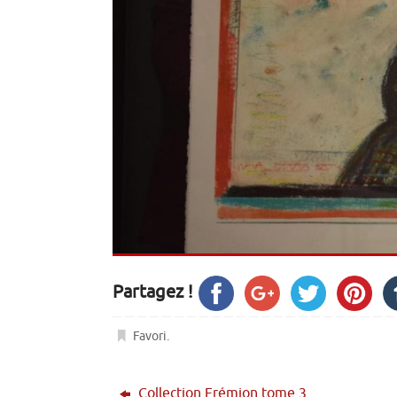
Partagez !
Favori
.
Collection Frémion tome 3