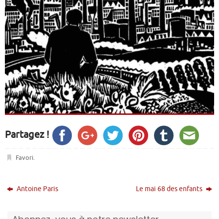
Partagez !
Favori
.
Antoine Paris
Le mai 68 des enfants