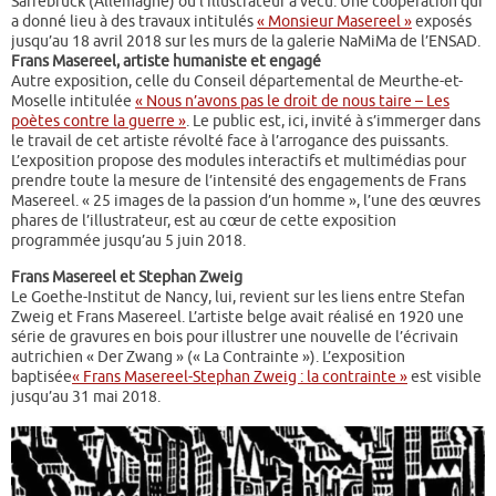
Sarrebruck (Allemagne) où l’illustrateur a vécu. Une coopération qui
a donné lieu à des travaux intitulés
« Monsieur Masereel »
exposés
jusqu’au 18 avril 2018 sur les murs de la galerie NaMiMa de l’ENSAD.
Frans Masereel, artiste humaniste et engagé
Autre exposition, celle du Conseil départemental de Meurthe-et-
Moselle intitulée
« Nous n’avons pas le droit de nous taire – Les
poètes contre la guerre »
. Le public est, ici, invité à s’immerger dans
le travail de cet artiste révolté face à l’arrogance des puissants.
L’exposition propose des modules interactifs et multimédias pour
prendre toute la mesure de l’intensité des engagements de Frans
Masereel. « 25 images de la passion d’un homme », l’une des œuvres
phares de l’illustrateur, est au cœur de cette exposition
programmée jusqu’au 5 juin 2018.
Frans Masereel et Stephan Zweig
Le Goethe-Institut de Nancy, lui, revient sur les liens entre Stefan
Zweig et Frans Masereel. L’artiste belge avait réalisé en 1920 une
série de gravures en bois pour illustrer une nouvelle de l’écrivain
autrichien « Der Zwang » (« La Contrainte »). L’exposition
baptisée
« Frans Masereel-Stephan Zweig : la contrainte »
est visible
jusqu’au 31 mai 2018.