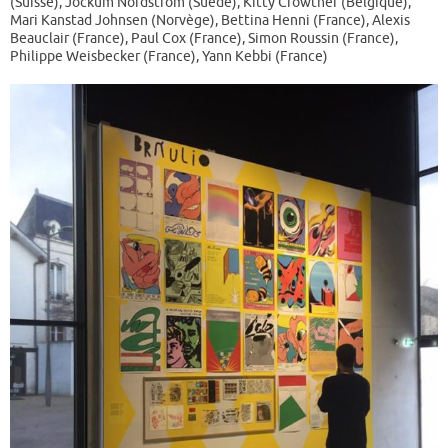
(Suisse), Jockum Nordström (Suède), Kitty Crowther (Belgique),
Mari Kanstad Johnsen (Norvège), Bettina Henni (France), Alexis
Beauclair (France), Paul Cox (France), Simon Roussin (France),
Philippe Weisbecker (France), Yann Kebbi (France)