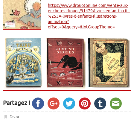
https://www.drouotonline.com/vente-aux-
encheres-drouot/91479/livres-enfantina-iii-
%253A-livres-d-enfants-illustrations-
animation?
offset=0&query=&lotGroupTheme=
Partagez !
Favori
.