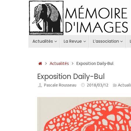
Passer
au
contenu
Passer
Actualités
La Revue
L’association
au
contenu
Accueil
Actualités
Exposition Daily-Bul
Exposition Daily-Bul
Pascale Rousseau
2018/03/12
Actual