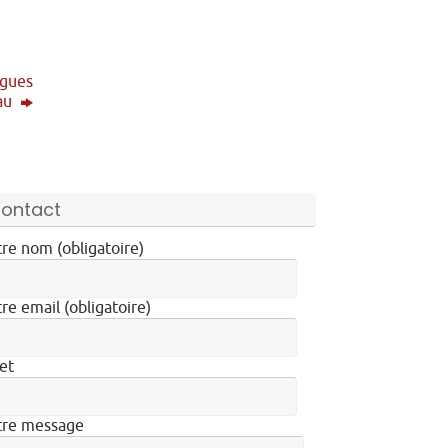
ugues
au
ontact
re nom (obligatoire)
re email (obligatoire)
et
tre message