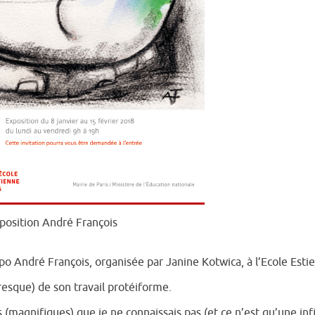
xposition André François
 expo André François, organisée par Janine Kotwica, à l’Ecole Esti
presque) de son travail protéiforme.
ns (magnifiques) que je ne connaissais pas (et ce n’est qu’une in