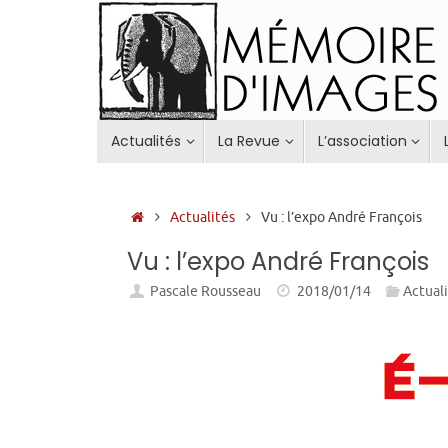
Passer
au
contenu
Passer
Actualités
La Revue
L’association
au
contenu
Accueil
Actualités
Vu : l’expo André François
Vu : l’expo André François
Pascale Rousseau
2018/01/14
Actual