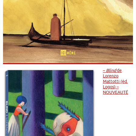
–
Blind
de
Lorenzo
Mattotti (éd.
Logos) –
NOUVEAUTÉ