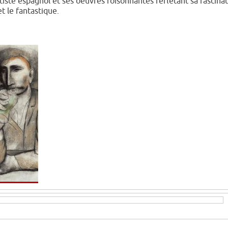
tiste espagnol et ses oeuvres foisonnantes reflétant sa fascina
et le fantastique.