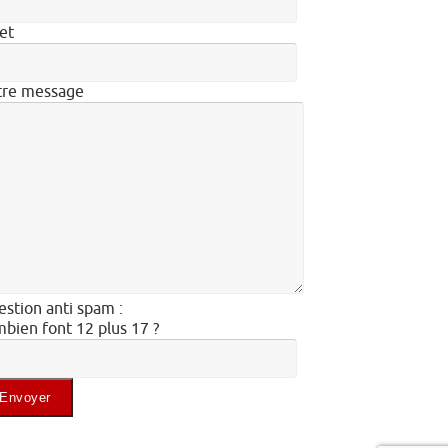
et
tre message
stion anti spam :
bien font 12 plus 17 ?
illez laisser ce champ vide.