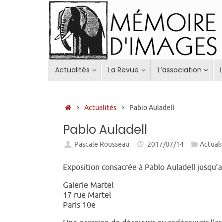
Passer
au
contenu
Passer
Actualités
La Revue
L’association
au
contenu
Accueil
Actualités
Pablo Auladell
Pablo Auladell
Pascale Rousseau
2017/07/14
Actual
Exposition consacrée à Pablo Auladell jusqu’
Galerie Martel
17 rue Martel
Paris 10e