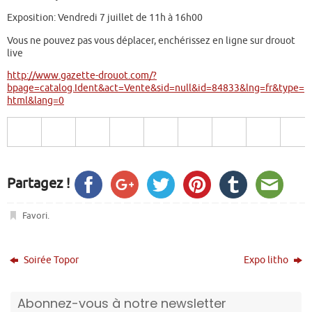
Exposition: Vendredi 7 juillet de 11h à 16h00
Vous ne pouvez pas vous déplacer, enchérissez en ligne sur drouot
live
http://www.gazette-drouot.com/?
bpage=catalog.Ident&act=Vente&sid=null&id=84833&lng=fr&type=
html&lang=0
Partagez !
Favori
.
Soirée Topor
Expo litho
Abonnez-vous à notre newsletter