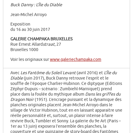
Buck Danny : L’Île du Diable
Jean-Michel Arroyo
Exposition
du 16 au 30 juin 2017
GALERIE CHAMPAKA BRUXELLES
Rue Ernest Allard
straat
, 27
Bruxelles 1000
Voir les originaux sur
www.galeriechampaka.com
Avec
Les Fantôme du Soleil Levant
(avril 2016) et
L’Île du
Diable
(juin 2017), Buck Danny retrouve l’esprit et le
souffle de l’époque Charlier-Hubinon. Ce diptyque (Editions
Zéphyr-Dupuis – scénario : Zumbiehl-Marniquet) prend
place dans la foulée du mythique album
Dans les
griffes du
Dragon Noir
(1951). L’encrage puissant et la dynamique des
planches originales placent Jean-Michel Arroyo dans le
sillage de Victor Hubinon, tout en en laissant apparaitre une
réelle personnalité et, surtout, un plaisir intense à faire
revivre Buck, Tumbler et Sonny. La galerie du 9e Art (Paris –
1er au 13 juin) exposera l’ensemble des planches, la
couverture et une quinzaine de story-board des Fantômes