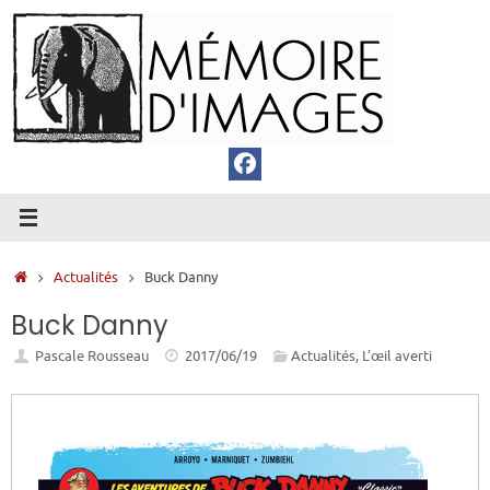
Passer
au
contenu
Accueil
Actualités
Buck Danny
Buck Danny
Pascale Rousseau
2017/06/19
Actualités
,
L’œil averti