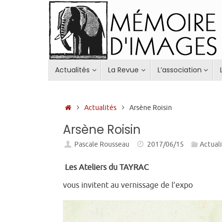
Passer
au
contenu
Passer
Actualités
La Revue
L’association
au
contenu
Accueil
Actualités
Arsène Roisin
Arsène Roisin
Pascale Rousseau
2017/06/15
Actual
Les Ateliers du TAYRAC
vous invitent au vernissage de l’expo