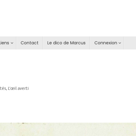
Liens
Contact
Le dico de Marcus
Connexion
ités
,
L’œil averti