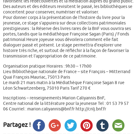
favorisent les redécouvertes et la médiation auprès du grand public.
Des auteurs et des éditeurs revisitent le passé, les bibliothèques se
concertent pour conserver, numériser et valoriser.
Pour donner corps à la présentation de l’histoire du livre pour la
jeunesse, ce stage s’appuiera sur deux collections patrimoniales
prestigieuses : la Réserve des livres rares de la BnF vous ouvrira ses
portes, tandis que la médiathèque Françoise Sagan (Paris) / Fonds
patrimonial Heure joyeuse vous dévoilera comment elle fait
dialoguer passé et présent. Le stage permettra d’explorer une
histoire très riche, et surtout de réfléchir à la façon de favoriser la
transmission et l’appropriation de ce patrimoine.
Organisation pratique Horaires : 9h30 – 17h00
Lieu Bibliothèque nationale de France – site François – Mitterrand
Quai François Mauriac, 75013 Paris
Le mardi 21 mars matin à la Médiathèque Françoise Sagan 8 rue
Léon Schwartzenberg, 75010 Paris Tarif 270 €
Inscriptions – renseignements Marion Caliyannis BnF,
Centre national de la littérature pour la jeunesse Tel : 01 53 79 57
06 Courriel : marion.caliyannis@bnf.fr http://cnlj.bnf.fr
Partagez !