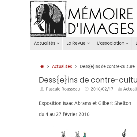
Passer
au
contenu
Passer
Actualités
La Revue
L’association
au
contenu
Accueil
Actualités
Dess{e}ins de contre-culture
Dess{e}ins de contre-cult
Pascale Rousseau
2016/02/17
Actual
Exposition Isaac Abrams et Gilbert Shelton
du 4 au 27 février 2016