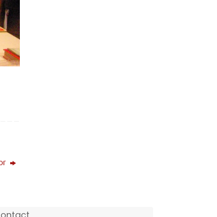
’or
ontact