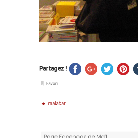
Partagez !
Favori
.
malabar
Page Facebook de Md’I