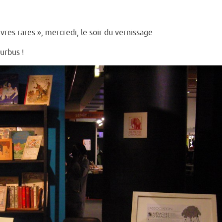
vres rares », mercredi, le soir du vernissage
ourbus !