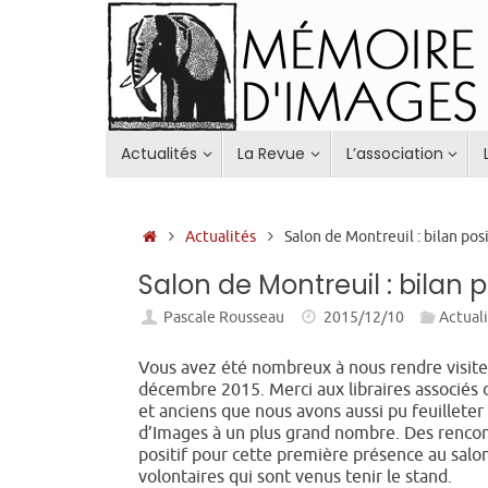
Passer
au
contenu
Passer
Actualités
La Revue
L’association
au
contenu
Accueil
Actualités
Salon de Montreuil : bilan posi
Salon de Montreuil : bilan po
Pascale Rousseau
2015/12/10
Actual
Vous avez été nombreux à nous rendre visite
décembre 2015. Merci aux libraires associés de
et anciens que nous avons aussi pu feuilleter
d’Images à un plus grand nombre. Des rencont
positif pour cette première présence au salon
volontaires qui sont venus tenir le stand.