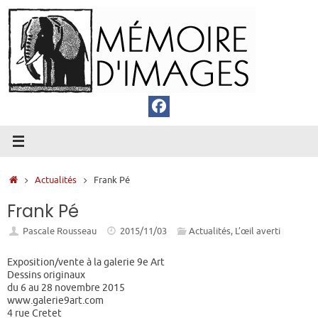
Passer
au
contenu
Accueil
Actualités
Frank Pé
Frank Pé
Pascale Rousseau
2015/11/03
Actualités
,
L’œil averti
Exposition/vente à la galerie 9e Art
Dessins originaux
du 6 au 28 novembre 2015
www.galerie9art.com
4 rue Cretet