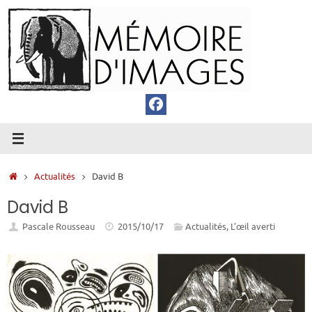
Passer
au
contenu
Accueil
Actualités
David B
David B
Pascale Rousseau
2015/10/17
Actualités
,
L’œil averti