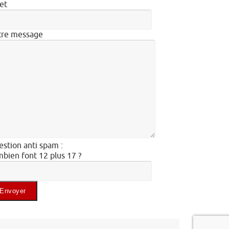
et
tre message
stion anti spam :
bien font 12 plus 17 ?
illez laisser ce champ vide.