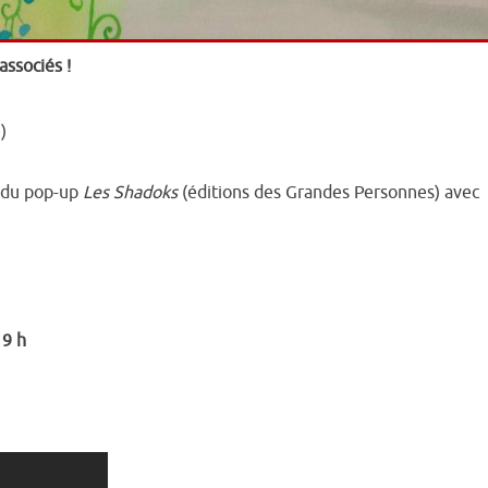
ssociés !
)
e du pop-up
Les Shadoks
(éditions des Grandes Personnes) avec
19 h