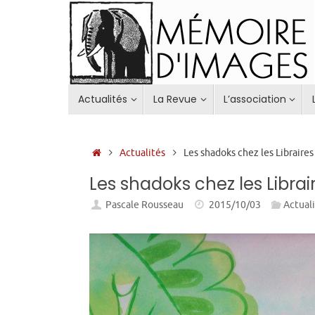
Passer
au
contenu
Passer
Actualités
La Revue
L’association
au
contenu
Accueil
Actualités
Les shadoks chez les Libraires
Les shadoks chez les Librai
Pascale Rousseau
2015/10/03
Actual