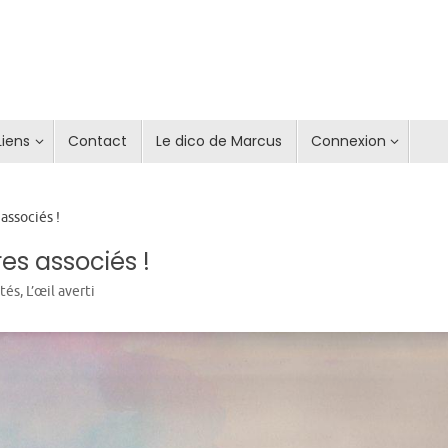
Liens
Contact
Le dico de Marcus
Connexion
 associés !
res associés !
ités
,
L’œil averti