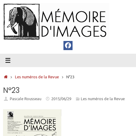
Passer
au
contenu
Accueil
Les numéros de la Revue
N°23
N°23
Pascale Rousseau
2015/06/29
Les numéros de la Revue