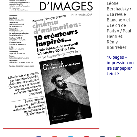
Léone
Berchadsky •
« La revue
Blanche » et
« Le cri de
Paris » / Paul-
Henri et
Rémy
Bourrelier
10 pages –
impression no
ire sur papier
teinté