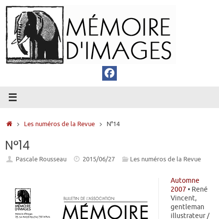
Passer
au
contenu
Accueil
Les numéros de la Revue
N°14
N°14
Pascale Rousseau
2015/06/27
Les numéros de la Revue
Automne
2007
• René
Vincent,
gentleman
illustrateur /