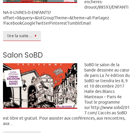
encheres-
drouot/88593/ENFANTI
NA-II-LIVRES-D-ENFANTS?
offset=0&query=&lotGroupTheme=&theme=all Partagez
!FacebookGoogleTwitterPinterestTumblrEmail
lire la suite…
Salon SoBD
SoBD le salon de la
bande dessinée au cœur
de paris La 7e édition du
SoBD se tiendra les 8, 9
et 10 décembre 2017
Halle des Blancs
Manteaux – Paris 4e
Tout le programme
sur http://www.sobd201
7.com/ L’accès au SoBD
est libre et gratuit. Pour assister aux conférences, aux rencontres,
aux…