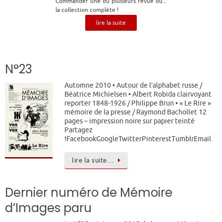
Commander une ou plusieurs revue ou...
la collection complète !
lire la suite
N°23
Automne 2010 • Autour de l’alphabet russe /
Béatrice Michielsen • Albert Robida clairvoyant
reporter 1848-1926 / Philippe Brun • « Le Rire »
mémoire de la presse / Raymond Bachollet 12
pages – impression noire sur papier teinté
Partagez
!FacebookGoogleTwitterPinterestTumblrEmail
lire la suite…
Dernier numéro de Mémoire
d’Images paru