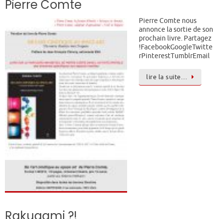
Pierre Comte
Pierre Comte nous
annonce la sortie de son
prochain livre. Partagez
!FacebookGoogleTwitte
rPinterestTumblrEmail
lire la suite…
Rakugami ?!